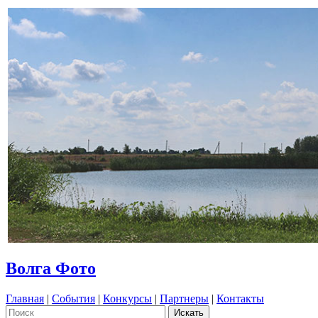
Волга Фото
Главная
|
События
|
Конкурсы
|
Партнеры
|
Контакты