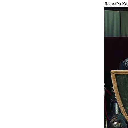
ЯсамаРа Кад