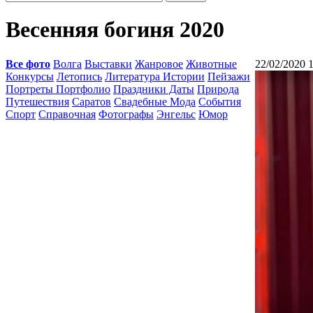
Весенняя богиня 2020
Все фото
Волга
Выставки
Жанровое
Животные
22/02/2020 
Конкурсы
Летопись
Литература Истории
Пейзажи
Портреты Портфолио
Праздники Даты
Природа
Путешествия
Саратов
Свадебные Мода
События
Спорт
Справочная
Фотографы
Энгельс
Юмор