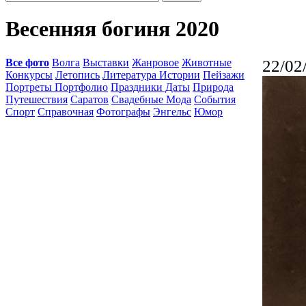
Весенняя богиня 2020
Все фото
Волга
Выставки
Жанровое
Животные
22/02
Конкурсы
Летопись
Литература Истории
Пейзажи
Портреты Портфолио
Праздники Даты
Природа
Путешествия
Саратов
Свадебные Мода
События
Спорт
Справочная
Фотографы
Энгельс
Юмор