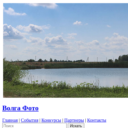
Волга Фото
Главная
|
События
|
Конкурсы
|
Партнеры
|
Контакты