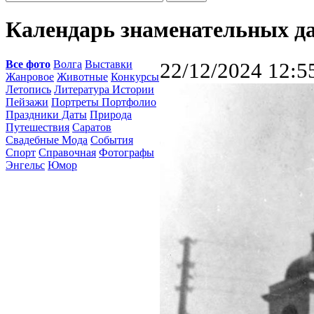
Календарь знаменательных дат
Все фото
Волга
Выставки
22/12/2024 12:5
Жанровое
Животные
Конкурсы
Летопись
Литература Истории
Пейзажи
Портреты Портфолио
Праздники Даты
Природа
Путешествия
Саратов
Свадебные Мода
События
Спорт
Справочная
Фотографы
Энгельс
Юмор