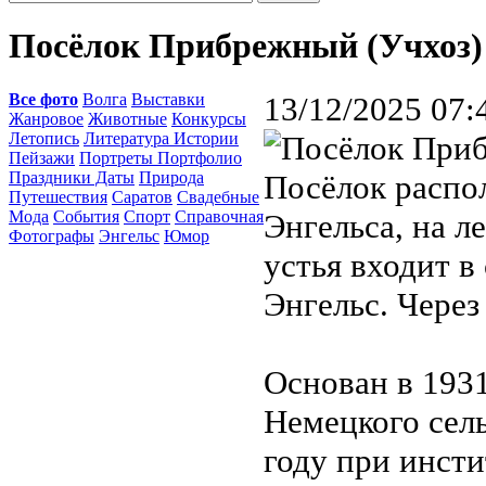
Посёлок Прибрежный (Учхоз)
Все фото
Волга
Выставки
13/12/2025 07:
Жанровое
Животные
Конкурсы
Летопись
Литература Истории
Пейзажи
Портреты Портфолио
Праздники Даты
Природа
Посёлок распо
Путешествия
Саратов
Свадебные
Мода
События
Спорт
Справочная
Энгельса, на л
Фотографы
Энгельс
Юмор
устья входит в
Энгельс. Через
Основан в 1931
Немецкого сель
году при инст