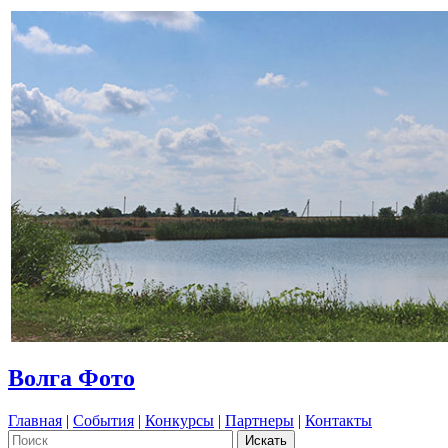
Волга Фото
Главная
|
События
|
Конкурсы
|
Партнеры
|
Контакты