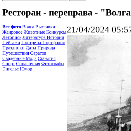
Ресторан - переправа - "Волг
Все фото
Волга
Выставки
21/04/2024 05:5
Жанровое
Животные
Конкурсы
Летопись
Литература Истории
Пейзажи
Портреты Портфолио
Праздники Даты
Природа
Путешествия
Саратов
Свадебные Мода
События
Спорт
Справочная
Фотографы
Энгельс
Юмор