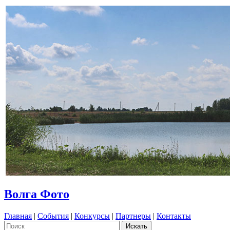
Волга Фото
Главная
|
События
|
Конкурсы
|
Партнеры
|
Контакты