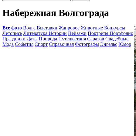
Набережная Волгограда
Все фото
Волга
Выставки
Жанровое
Животные
Конкурсы
Летопись
Литература Истории
Пейзажи
Портреты Портфолио
Праздники Даты
Природа
Путешествия
Саратов
Свадебные
Мода
События
Спорт
Справочная
Фотографы
Энгельс
Юмор