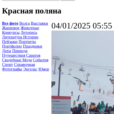
Красная поляна
Все фото
Волга
Выставки
04/01/2025 05:55
Жанровое
Животные
Конкурсы
Летопись
Литература Истории
Пейзажи
Портреты
Портфолио
Праздники
Даты
Природа
Путешествия
Саратов
Свадебные Мода
События
Спорт
Справочная
Фотографы
Энгельс
Юмор