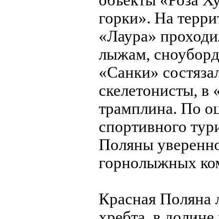
объекты «Роза Ху
горки». На терри
«Лаура» проходи
лыжам, сноуборду
«Санки» состяза
скелетонисты, в
трамплина. По о
спортивного тур
Поляны уверенно
горнолыжных ком
Красная Поляна 
хребта, в долине