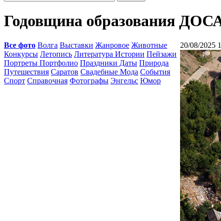
Годовщина образования ДО
Все фото
Волга
Выставки
Жанровое
Животные
20/08/2025 
Конкурсы
Летопись
Литература Истории
Пейзажи
Портреты Портфолио
Праздники Даты
Природа
Путешествия
Саратов
Свадебные Мода
События
Спорт
Справочная
Фотографы
Энгельс
Юмор