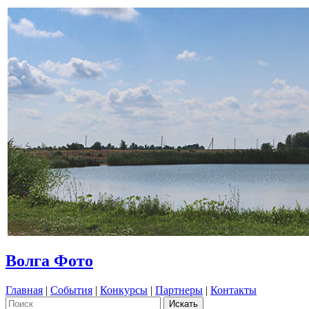
Волга Фото
Главная
|
События
|
Конкурсы
|
Партнеры
|
Контакты