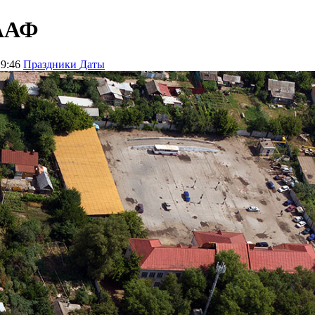
СААФ
19:46
Праздники Даты