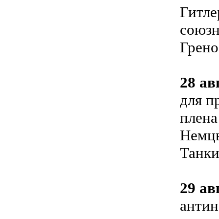
Гитле
союзн
Грено
28 ав
для п
плена
Немцы
Танки
29 ав
антин