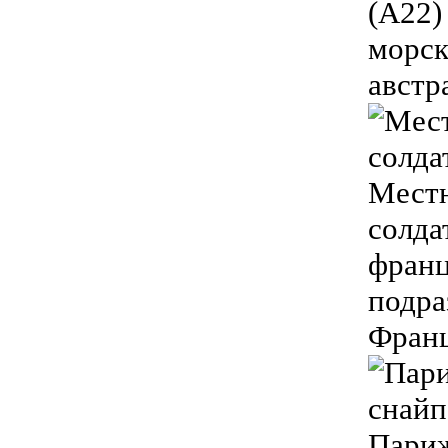
(A22)
морск
австр
Местн
солда
франц
подра
Франц
Париж