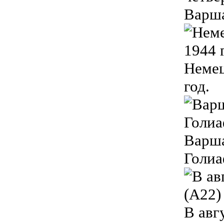
Варша
Немец
год.
Варша
Голиа
В авг