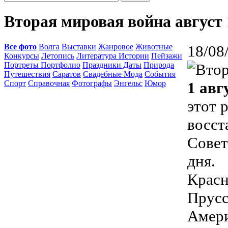
Вторая мировая война август 
Все фото
Волга
Выставки
Жанровое
Животные
18/08
Конкурсы
Летопись
Литература Истории
Пейзажи
Портреты Портфолио
Праздники Даты
Природа
Путешествия
Саратов
Свадебные Мода
События
Спорт
Справочная
Фотографы
Энгельс
Юмор
1 авг
этот 
восст
Совет
дня.
Красн
Прусс
Амери