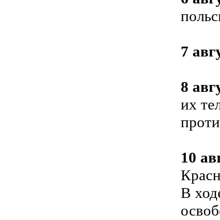
польс
7 авг
8 авг
их те
проти
10 ав
Красн
В ход
освоб