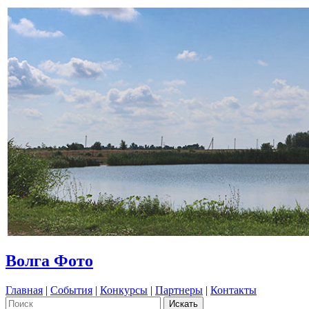
Волга Фото
Главная
|
События
|
Конкурсы
|
Партнеры
|
Контакты