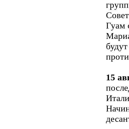
групп
Совет
Гуам 
Мариа
будут
проти
15 ав
после
Итали
Начин
десан