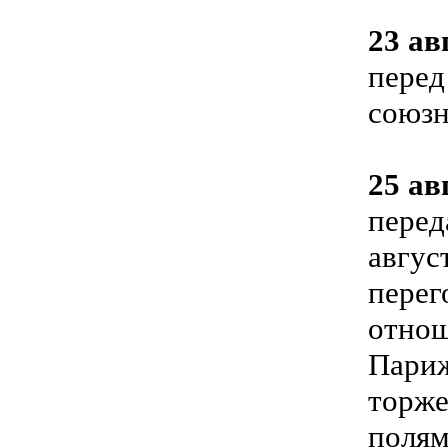
23 ав
перед
союзн
25 ав
перед
авгус
перег
отнош
Париж
торже
полям