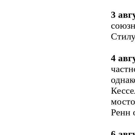
3 авг
союзн
Стилу
4 авг
частн
однак
Кессе
мосто
Ренн 
6 авг