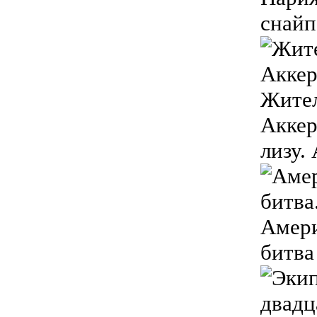
снайп
Жител
Аккер
лизу.
Амери
битва