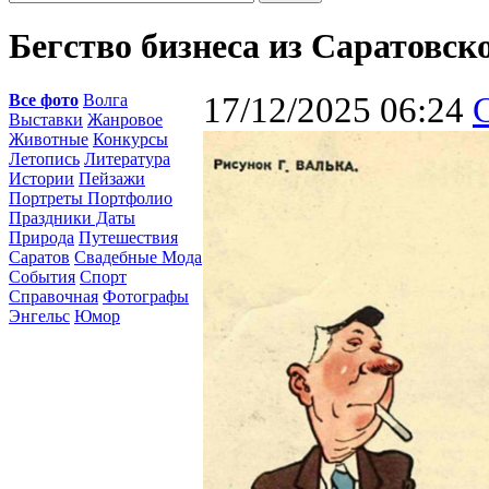
Бегство бизнеса из Саратовск
Все фото
Волга
17/12/2025 06:24
Выставки
Жанровое
Животные
Конкурсы
Летопись
Литература
Истории
Пейзажи
Портреты Портфолио
Праздники Даты
Природа
Путешествия
Саратов
Свадебные Мода
События
Спорт
Справочная
Фотографы
Энгельс
Юмор