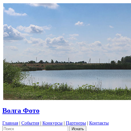
Волга Фото
Главная
|
События
|
Конкурсы
|
Партнеры
|
Контакты