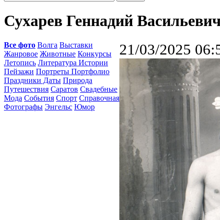
Сухарев Геннадий Васильевич 
Все фото
Волга
Выставки
21/03/2025 06:
Жанровое
Животные
Конкурсы
Летопись
Литература Истории
Пейзажи
Портреты Портфолио
Праздники Даты
Природа
Путешествия
Саратов
Свадебные
Мода
События
Спорт
Справочная
Фотографы
Энгельс
Юмор