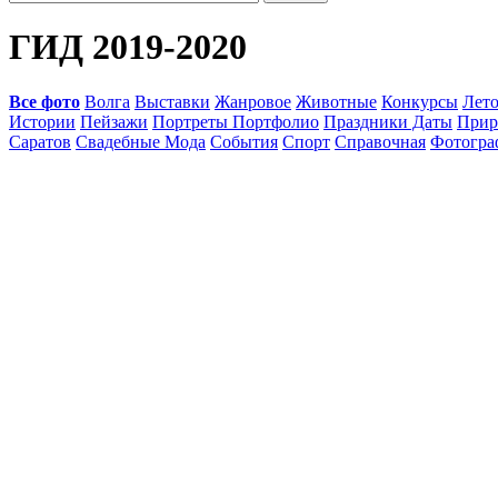
ГИД 2019-2020
Все фото
Волга
Выставки
Жанровое
Животные
Конкурсы
Лет
Истории
Пейзажи
Портреты Портфолио
Праздники Даты
Прир
Саратов
Свадебные Мода
События
Спорт
Справочная
Фотогр