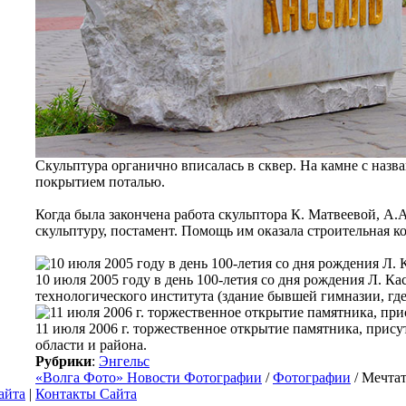
Скульптура органично вписалась в сквер. На камне с наз
покрытием поталью.
Когда была закончена работа скульптора К. Матвеевой, А.А
скульптуру, постамент. Помощь им оказала строительная 
10 июля 2005 году в день 100-летия со дня рождения Л. К
технологического института (здание бывшей гимназии, где
11 июля 2006 г. торжественное открытие памятника, прису
области и района.
Рубрики
:
Энгельс
«Волга Фото» Новости Фотографии
/
Фотографии
/ Мечтат
айта
|
Контакты Сайта