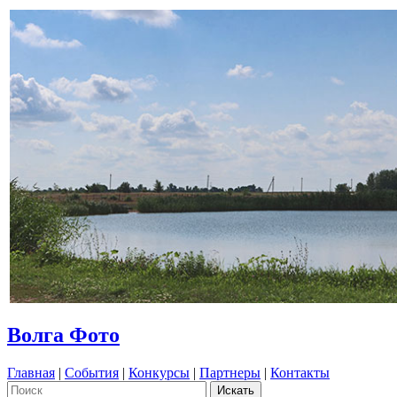
Волга Фото
Главная
|
События
|
Конкурсы
|
Партнеры
|
Контакты