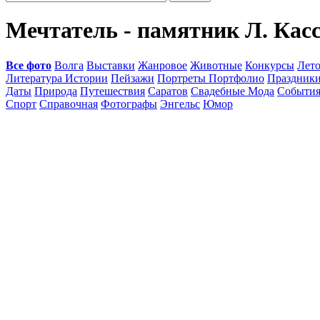
Мечтатель - памятник Л. Кас
Все фото
Волга
Выставки
Жанровое
Животные
Конкурсы
Лет
Литература Истории
Пейзажи
Портреты Портфолио
Праздник
Даты
Природа
Путешествия
Саратов
Свадебные Мода
Событи
Спорт
Справочная
Фотографы
Энгельс
Юмор