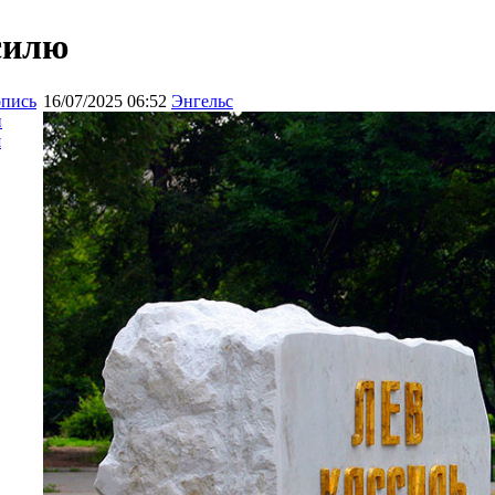
силю
опись
16/07/2025 06:52
Энгельс
и
я