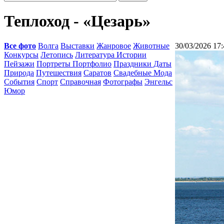
Теплоход - «Цезарь»
Все фото
Волга
Выставки
Жанровое
Животные
30/03/2026 17:
Конкурсы
Летопись
Литература Истории
Пейзажи
Портреты Портфолио
Праздники Даты
Природа
Путешествия
Саратов
Свадебные Мода
События
Спорт
Справочная
Фотографы
Энгельс
Юмор