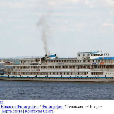
га
 Новости Фотографии
/
Фотографии
/ Теплоход - «Цезарь»
|
Карта сайта
|
Контакты Сайта