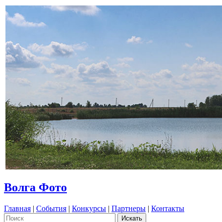
Волга Фото
Главная
|
События
|
Конкурсы
|
Партнеры
|
Контакты