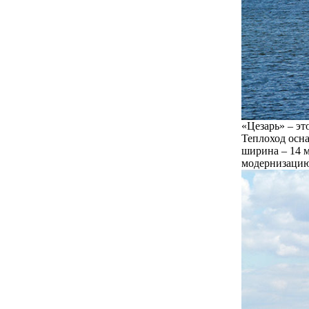
«Цезарь» – эт
Теплоход осна
ширина – 14 м
модернизацию 