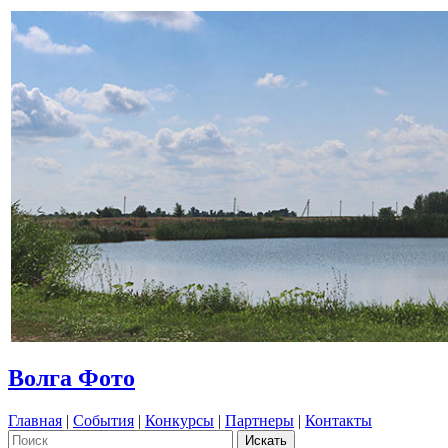
Волга Фото
Главная
|
События
|
Конкурсы
|
Партнеры
|
Контакты