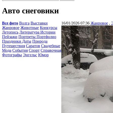
Авто снеговики
Все фото
Волга
Выставки
16/01/2026 07:36
Жанровое
,
Э
Жанровое
Животные
Конкурсы
Летопись
Литература Истории
Пейзажи
Портреты Портфолио
Праздники Даты
Природа
Путешествия
Саратов
Свадебные
Мода
События
Спорт
Справочная
Фотографы
Энгельс
Юмор