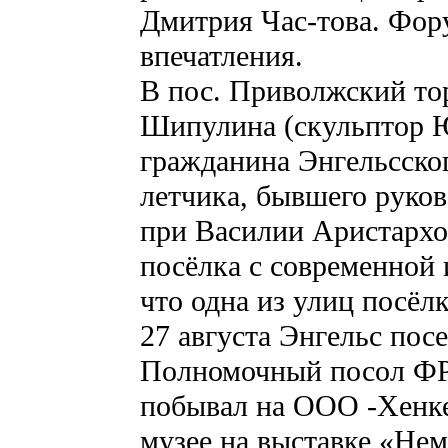
Дмитрия Час-това. Фор
впечатления.
В пос. Приволжский то
Шипулина (скульптор Ю
гражданина Энгельсског
летчика, бывшего руко
при Василии Аристархо
посёлка с современной
что одна из улиц посёл
27 августа Энгельс пос
Полномочный посол ФРГ
побывал на ООО -Хенкел
музее на выставке «Не