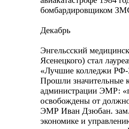
авиакатастрофе 1984 го
бомбардировщиком ЗМС
Декабрь
Энгельсский медицинск
Ясенецкого) стал лауре
«Лучшие колледжи РФ-
Прошли значительные к
администрации ЭМР: «
освобождены от должно
ЭМР Иван Дзюбан. зам
экономике и управлен