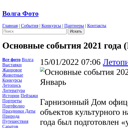
Волга Фото
Главная
|
События
|
Конкурсы
|
Партнеры
|
Контакты
Основные события 2021 года (
Все фото
Волга
15/01/2022 07:06
Летоп
Выставки
Жанровое
Животные
Январь
Конкурсы
Летопись
Литература
Истории
Пейзажи
Гарнизонный Дом офице
Портреты
Портфолио
объектов культурного н
Праздники Даты
Природа
года был подготовлен 
Путешествия
Саратов