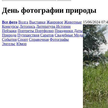
День фотографии природы
Все фото
Волга
Выставки
Жанровое
Животные
15/06/2024 07:
Конкурсы
Летопись
Литература Истории
Пейзажи
Портреты Портфолио
Праздники Даты
Природа
Путешествия
Саратов
Свадебные Мода
События
Спорт
Справочная
Фотографы
Энгельс
Юмор