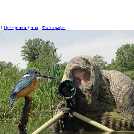
41
Праздники Даты
,
Фотографы