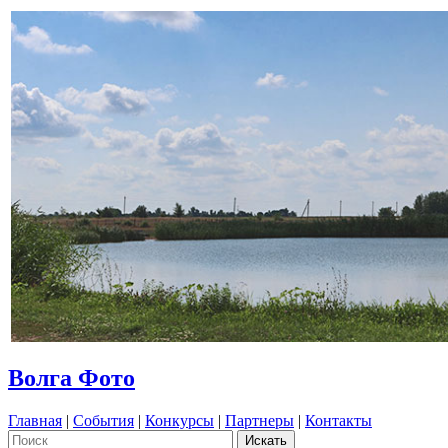
Волга Фото
Главная
|
События
|
Конкурсы
|
Партнеры
|
Контакты