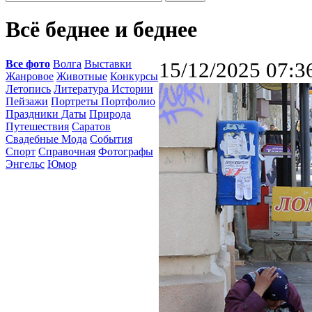
Всё беднее и беднее
Все фото
Волга
Выставки
15/12/2025 07:3
Жанровое
Животные
Конкурсы
Летопись
Литература Истории
Пейзажи
Портреты Портфолио
Праздники Даты
Природа
Путешествия
Саратов
Свадебные Мода
События
Спорт
Справочная
Фотографы
Энгельс
Юмор