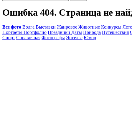
Ошибка 404. Страница не най
Все фото
Волга
Выставки
Жанровое
Животные
Конкурсы
Лет
Портреты Портфолио
Праздники Даты
Природа
Путешествия
Спорт
Справочная
Фотографы
Энгельс
Юмор