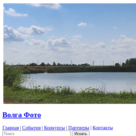
Волга Фото
Главная
|
События
|
Конкурсы
|
Партнеры
|
Контакты