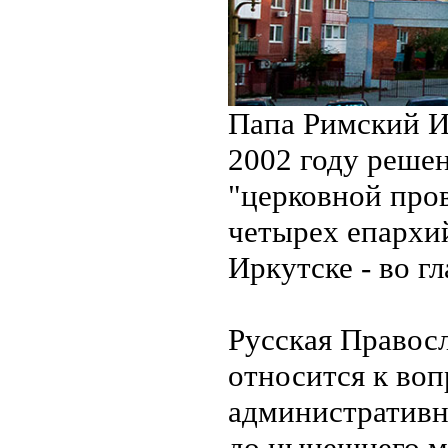
Папа Римский И
2002 году решен
"церковной про
четырех епархий
Иркутске - во г
Русская Правосл
относится к во
административн
до нынешнего м