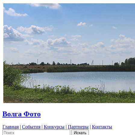
Волга Фото
Главная
|
События
|
Конкурсы
|
Партнеры
|
Контакты