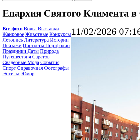
Епархия Святого Климента в
Все фото
Волга
Выставки
11/02/2026 07:1
Жанровое
Животные
Конкурсы
Летопись
Литература Истории
Пейзажи
Портреты Портфолио
Праздники Даты
Природа
Путешествия
Саратов
Свадебные Мода
События
Спорт
Справочная
Фотографы
Энгельс
Юмор