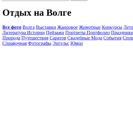
Отдых на Волге
Все фото
Волга
Выставки
Жанровое
Животные
Конкурсы
Лет
Литература Истории
Пейзажи
Портреты Портфолио
Праздник
Природа
Путешествия
Саратов
Свадебные Мода
События
Спор
Справочная
Фотографы
Энгельс
Юмор