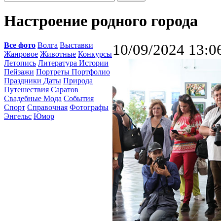
Настроение родного города
Все фото
Волга
Выставки
10/09/2024 13:0
Жанровое
Животные
Конкурсы
Летопись
Литература Истории
Пейзажи
Портреты Портфолио
Праздники Даты
Природа
Путешествия
Саратов
Свадебные Мода
События
Спорт
Справочная
Фотографы
Энгельс
Юмор