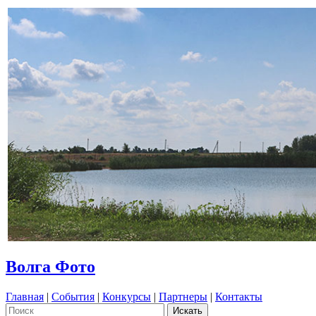
Волга Фото
Главная
|
События
|
Конкурсы
|
Партнеры
|
Контакты