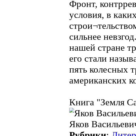
Фронт, контрре
условия, в как
строи¬тельство
сильнее невзгод
нашей стране т
его стали назыв
пять колесных 
американских к
Книга "Земля Са
Яков Васильеви
Рубрики
:
Литер