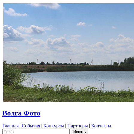
Волга Фото
Главная
|
События
|
Конкурсы
|
Партнеры
|
Контакты