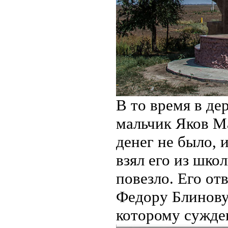
В то время в де
мальчик Яков Ма
денег не было, 
взял его из шко
повезло. Его от
Федору Блинову.
которому сужден