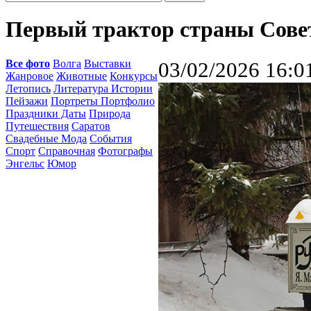
Первый трактор страны Сове
Все фото
Волга
Выставки
03/02/2026 16:0
Жанровое
Животные
Конкурсы
Летопись
Литература Истории
Пейзажи
Портреты Портфолио
Праздники Даты
Природа
Путешествия
Саратов
Свадебные Мода
События
Спорт
Справочная
Фотографы
Энгельс
Юмор