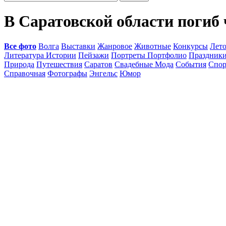
В Саратовской области погиб 
Все фото
Волга
Выставки
Жанровое
Животные
Конкурсы
Лет
Литература Истории
Пейзажи
Портреты Портфолио
Праздник
Природа
Путешествия
Саратов
Свадебные Мода
События
Спор
Справочная
Фотографы
Энгельс
Юмор