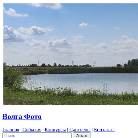
Волга Фото
Главная
|
События
|
Конкурсы
|
Партнеры
|
Контакты