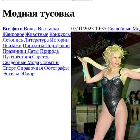
Модная тусовка
Все фото
Волга
Выставки
07/01/2023 19:35
Свадебные Мо
Жанровое
Животные
Конкурсы
Летопись
Литература Истории
Пейзажи
Портреты Портфолио
Праздники Даты
Природа
Путешествия
Саратов
Свадебные Мода
События
Спорт
Справочная
Фотографы
Энгельс
Юмор