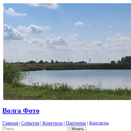
Волга Фото
Главная
|
События
|
Конкурсы
|
Партнеры
|
Контакты