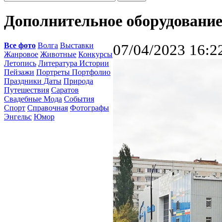
Дополнительное оборудование
Все фото
Волга
Выставки
07/04/2023 16:2
Жанровое
Животные
Конкурсы
Летопись
Литература Истории
Пейзажи
Портреты Портфолио
Праздники Даты
Природа
Путешествия
Саратов
Свадебные Мода
События
Спорт
Справочная
Фотографы
Энгельс
Юмор