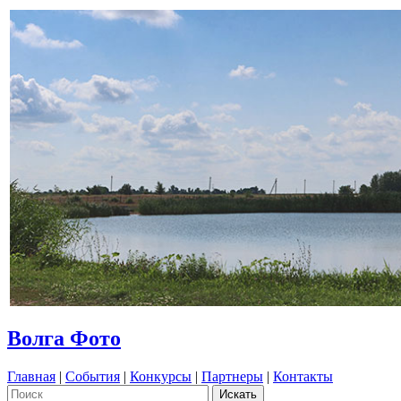
Волга Фото
Главная
|
События
|
Конкурсы
|
Партнеры
|
Контакты