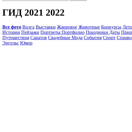
ГИД 2021 2022
Все фото
Волга
Выставки
Жанровое
Животные
Конкурсы
Лет
Истории
Пейзажи
Портреты Портфолио
Праздники Даты
Прир
Путешествия
Саратов
Свадебные Мода
События
Спорт
Справо
Энгельс
Юмор