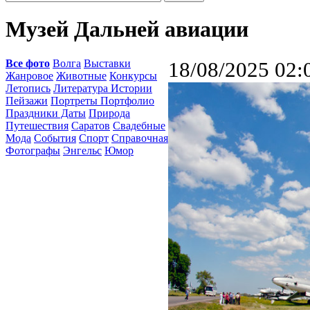
Музей Дальней авиации
Все фото
Волга
Выставки
18/08/2025 02:
Жанровое
Животные
Конкурсы
Летопись
Литература Истории
Пейзажи
Портреты Портфолио
Праздники Даты
Природа
Путешествия
Саратов
Свадебные
Мода
События
Спорт
Справочная
Фотографы
Энгельс
Юмор