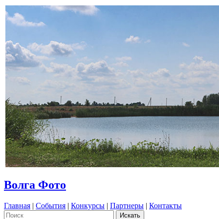
Волга Фото
Главная
|
События
|
Конкурсы
|
Партнеры
|
Контакты