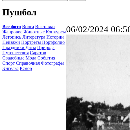
Пушбол
Все фото
Волга
Выставки
06/02/2024 06:5
Жанровое
Животные
Конкурсы
Летопись
Литература Истории
Пейзажи
Портреты Портфолио
Праздники Даты
Природа
Путешествия
Саратов
Свадебные Мода
События
Спорт
Справочная
Фотографы
Энгельс
Юмор