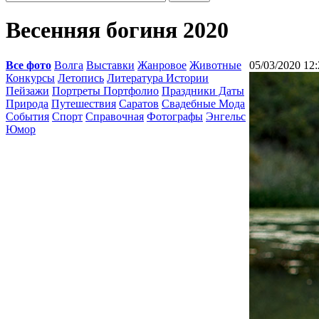
Весенняя богиня 2020
Все фото
Волга
Выставки
Жанровое
Животные
05/03/2020 12:
Конкурсы
Летопись
Литература Истории
Пейзажи
Портреты Портфолио
Праздники Даты
Природа
Путешествия
Саратов
Свадебные Мода
События
Спорт
Справочная
Фотографы
Энгельс
Юмор