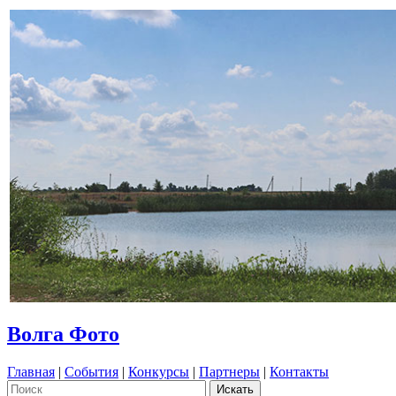
Волга Фото
Главная
|
События
|
Конкурсы
|
Партнеры
|
Контакты