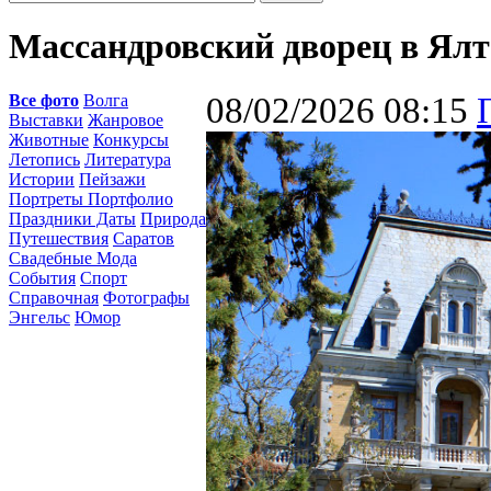
Массандровский дворец в Ялт
Все фото
Волга
08/02/2026 08:15
Выставки
Жанровое
Животные
Конкурсы
Летопись
Литература
Истории
Пейзажи
Портреты Портфолио
Праздники Даты
Природа
Путешествия
Саратов
Свадебные Мода
События
Спорт
Справочная
Фотографы
Энгельс
Юмор