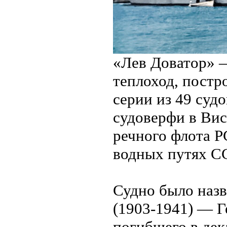
«Лев Доватор» 
теплоход, постр
серии из 49 суд
судоверфи в Вис
речного флота Р
водных путях С
Судно было назв
(1903-1941) — Г
погибшего в дек