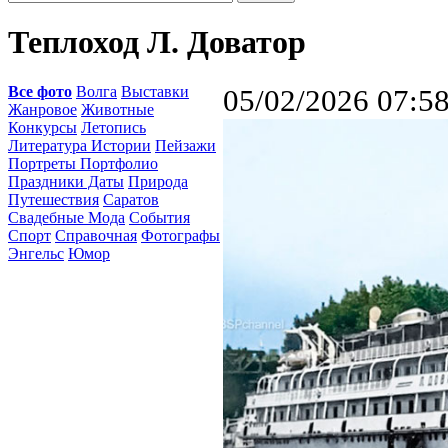
Теплоход Л. Доватор
Все фото
Волга
Выставки
05/02/2026 07:5
Жанровое
Животные
Конкурсы
Летопись
Литература Истории
Пейзажи
Портреты Портфолио
Праздники Даты
Природа
Путешествия
Саратов
Свадебные Мода
События
Спорт
Справочная
Фотографы
Энгельс
Юмор