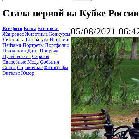
Стала первой на Кубке России
Все фото
Волга
Выставки
05/08/2021 06:4
Жанровое
Животные
Конкурсы
Летопись
Литература Истории
Пейзажи
Портреты Портфолио
Праздники Даты
Природа
Путешествия
Саратов
Свадебные Мода
События
Спорт
Справочная
Фотографы
Энгельс
Юмор