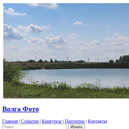
Волга Фото
Главная
|
События
|
Конкурсы
|
Партнеры
|
Контакты