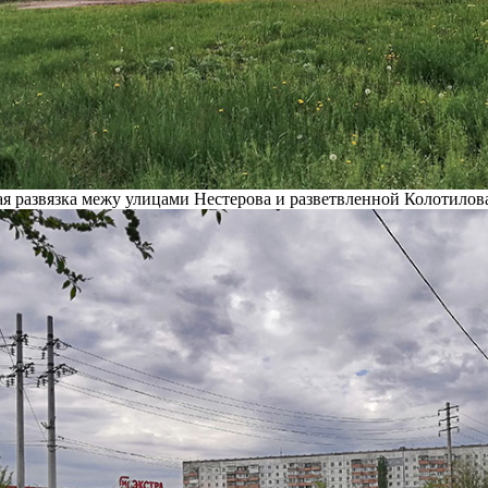
я развязка межу улицами Нестерова и разветвленной Колотилова