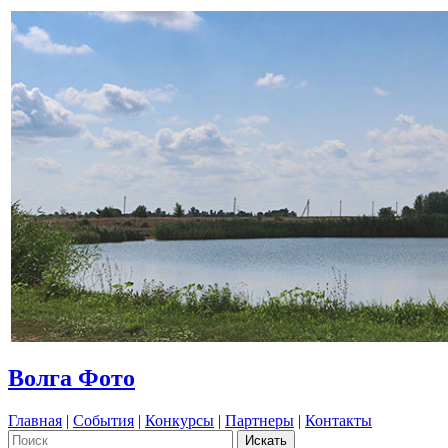
Волга Фото
Главная
|
События
|
Конкурсы
|
Партнеры
|
Контакты