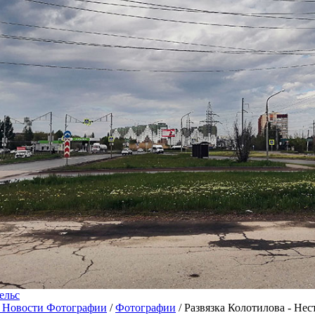
ельс
 Новости Фотографии
/
Фотографии
/ Развязка Колотилова - Нес