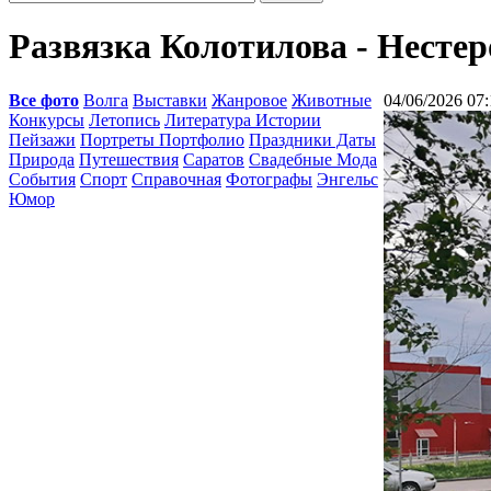
Развязка Колотилова - Нестер
Все фото
Волга
Выставки
Жанровое
Животные
04/06/2026 07:
Конкурсы
Летопись
Литература Истории
Пейзажи
Портреты Портфолио
Праздники Даты
Природа
Путешествия
Саратов
Свадебные Мода
События
Спорт
Справочная
Фотографы
Энгельс
Юмор