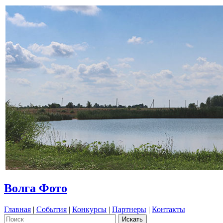
Волга Фото
Главная
|
События
|
Конкурсы
|
Партнеры
|
Контакты