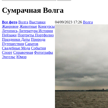
Сумрачная Волга
Все фото
Волга
Выставки
04/09/2023 17:26
Волга
Жанровое
Животные
Конкурсы
Летопись
Литература Истории
Пейзажи
Портреты Портфолио
Праздники Даты
Природа
Путешествия
Саратов
Свадебные Мода
События
Спорт
Справочная
Фотографы
Энгельс
Юмор