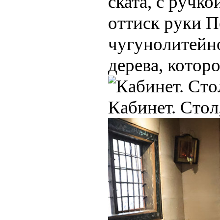
ската, с ручк
оттиск руки П
чугунолитейно
дерева, котор
Кабинет. Стол