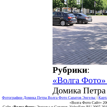
Рубрики
:
«Волга Фото»
Домика Петра 
Фотографии Домика Петра Волга Фото Саратов Энгельс
|
Карт
«Волга Фото Сайт» 20
Сайт
«Волга Фото»
Энгельс и Саратов
VolgaFoto.RU 2007-20