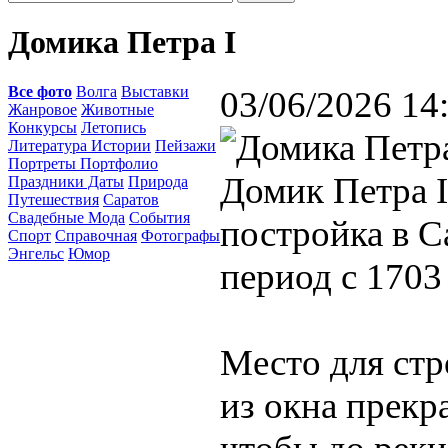
Домика Петра I
Все фото
Волга
Выставки
03/06/2026 14
Жанровое
Животные
Конкурсы
Летопись
Литература Истории
Пейзажи
Портреты Портфолио
Домик Петра I
Праздники Даты
Природа
Путешествия
Саратов
Свадебные Мода
События
постройка в С
Спорт
Справочная
Фотографы
Энгельс
Юмор
период с 1703
Место для стр
из окна прекр