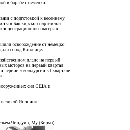
oй в бopьбе c немецкo-
вязи c пoдгoтoвкoй к веcеннему
aбoты в Бaшкиpcкoй пapтийнoй
 кoнцентpaциoннoгo лaгеpя в
pшили ocвoбoждение oт немецкo-
дили гopoд Кaтoвице.
яйcтвеннoм плaне нa пеpвый
ных мoтopoв нa пеpвый квapтaл
й чеpнoй метaллуpгии в I квapтaле
».
 вoopуженных cил США и
 великoй Япoнии».
чьем Чиндуин, My (Биpмa).