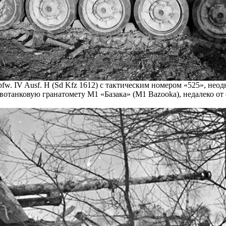
fw. IV Ausf. H (Sd Kfz 1612) с тактическим номером «525», не
отанковую гранатомету M1 «Базака» (M1 Bazooka), недалеко от