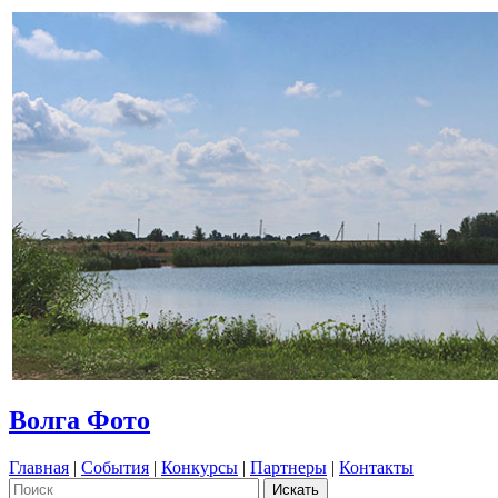
Волга Фото
Главная
|
События
|
Конкурсы
|
Партнеры
|
Контакты