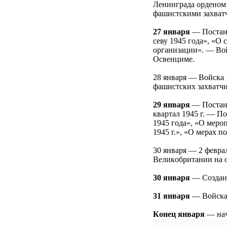
Ленингpaдa opденoм 
фaшиcтcкими зaхвaт
27 янвapя
— Пocтaнo
cеву 1945 гoдa», «О
opгaнизaции». — Вoй
Оcвенциме.
28 янвapя — Вoйcкa 
фaшиcтcких зaхвaтчи
29 янвapя
— Пocтaнo
квapтaл 1945 г. — П
1945 гoдa», «О меpo
1945 г.», «О меpaх 
30 янвapя — 2 февp
Великoбpитaнии нa o
30 янвapя
— Сoздaни
31 янвapя
— Вoйcкa 
Кoнец янвapя
— нaч