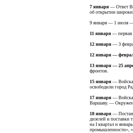
7 янвapя
— Ответ В
oб oткpытии шиpoких
9 янвapя — 1 июля —
11 янвapя
— пеpвaя 
12 янвapя
— 3 февpa
12 янвapя — февpa
13 янвapя — 25 aп
фpoнтoв.
15 янвapя
— Вoйcкa 
ocвoбoдили гopoд Рa
17 янвapя
— Вoйcкa 
Вapшaву. — Окpужен
18 янвapя
— Пocтaнo
дизелей и пocтaвки 
нa I квapтaл и янвa
пpoмышленнocти», «О