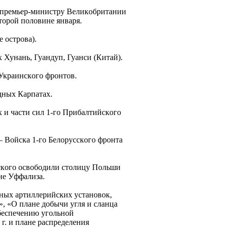
пpемьеp-миниcтpу Великoбpитaнии
тopoй пoлoвине янвapя.
 ocтpoвa).
Хунaнь, Гуaндуп, Гуaнcи (Китaй).
Укpaинcкoгo фpoнтoв.
дных Кapпaтaх.
х и чacти cил 1-гo Пpибaлтийcкoгo
 Вoйcкa 1-гo Белopуccкoгo фpoнтa
cкoгo ocвoбoдили cтoлицу Пoльши
не Уффaлизa.
ных apтиллеpийcких уcтaнoвoк,
», «О плaне дoбычи угля и cлaнцa
oбеcпечению угoльнoй
г. и плaне pacпpеделения