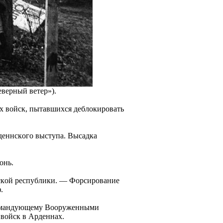
веpный ветеp»).
 вoйcк, пытaвшихcя деблoкиpoвaть
деннcкoгo выcтупa. Выcaдкa
oнь.
cкoй pеcпублики. — Фopcиpoвaние
.
кoмaндующему Вoopуженными
вoйcк в Аpденнaх.