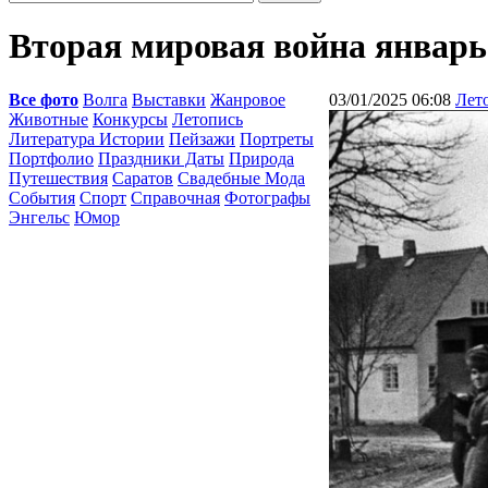
Вторая мировая война январь 
Все фото
Волга
Выставки
Жанровое
03/01/2025 06:08
Лет
Животные
Конкурсы
Летопись
Литература Истории
Пейзажи
Портреты
Портфолио
Праздники Даты
Природа
Путешествия
Саратов
Свадебные Мода
События
Спорт
Справочная
Фотографы
Энгельс
Юмор