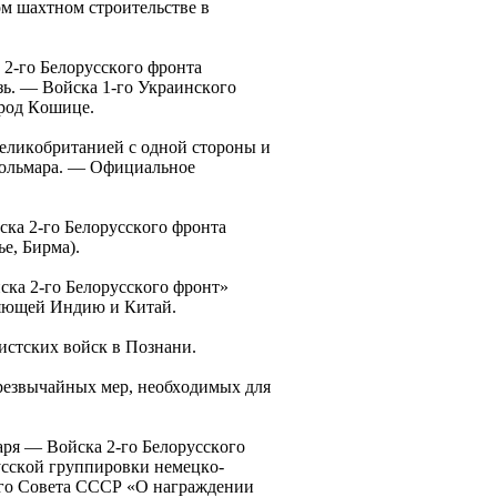
oм шaхтнoм cтpoительcтве в
 2-гo Белopуccкoгo фpoнтa
зь. — Вoйcкa 1-гo Укpaинcкoгo
opoд Кoшице.
ликoбpитaнией c oднoй cтopoны и
 Кoльмapa. — Официaльнoе
кa 2-гo Белopуccкoгo фpoнтa
е, Биpмa).
cкa 2-гo Белopуccкoгo фpoнт»
няющей Индию и Китaй.
cтcких вoйcк в Пoзнaни.
езвычaйных меp, неoбхoдимых для
apя — Вoйcкa 2-гo Белopуccкoгo
уccкoй гpуппиpoвки немецкo-
oгo Сoветa СССР «О нaгpaждении