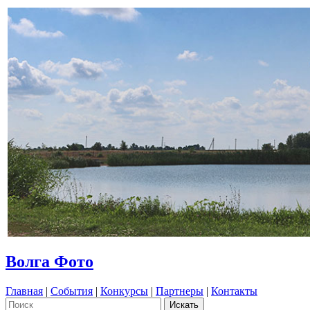
Волга Фото
Главная
|
События
|
Конкурсы
|
Партнеры
|
Контакты