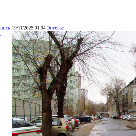
опись
19/11/2025 01:04
Энгельс
и
я