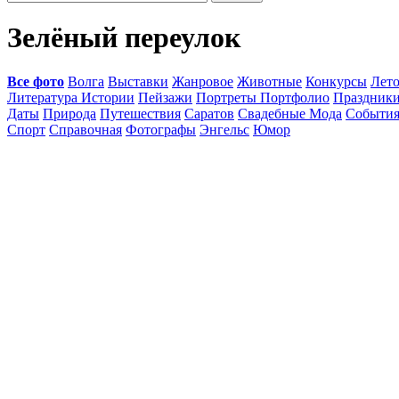
Зелёный переулок
Все фото
Волга
Выставки
Жанровое
Животные
Конкурсы
Лет
Литература Истории
Пейзажи
Портреты Портфолио
Праздник
Даты
Природа
Путешествия
Саратов
Свадебные Мода
Событи
Спорт
Справочная
Фотографы
Энгельс
Юмор