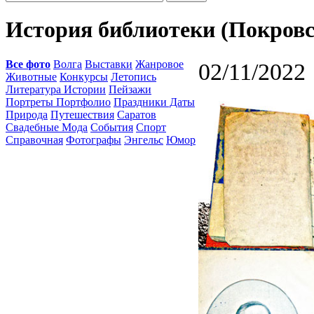
История библиотеки (Покровс
Все фото
Волга
Выставки
Жанровое
02/11/2022 
Животные
Конкурсы
Летопись
Литература Истории
Пейзажи
Портреты Портфолио
Праздники Даты
Природа
Путешествия
Саратов
Свадебные Мода
События
Спорт
Справочная
Фотографы
Энгельс
Юмор