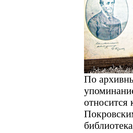
По архивн
упоминание
относится 
Покровским
библиотека