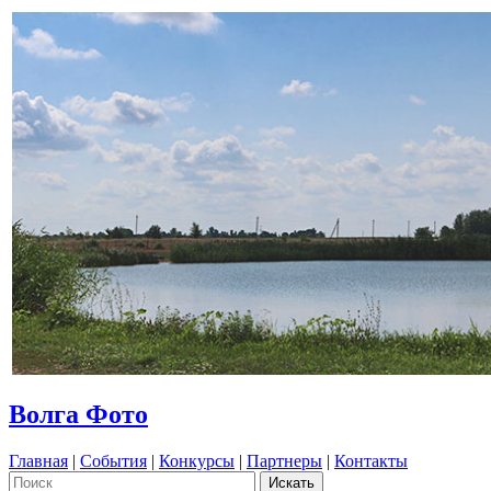
Волга Фото
Главная
|
События
|
Конкурсы
|
Партнеры
|
Контакты