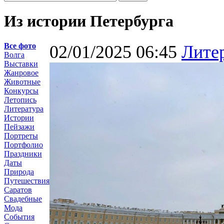
Из истории Петербурга
Все фото
02/01/2025 06:45
Лите
Волга
Выставки
Жанровое
Животные
Конкурсы
Летопись
Литература
Истории
Пейзажи
Портреты
Портфолио
Праздники
Даты
Природа
Путешествия
Саратов
Свадебные
Мода
События