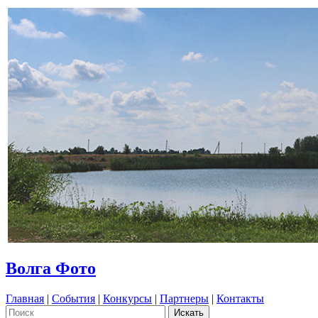
Волга Фото
Главная
|
События
|
Конкурсы
|
Партнеры
|
Контакты