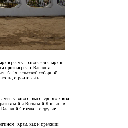
 архиереем Саратовской епархии
а протоиерея о. Василия
хатыба Энгельсской соборной
ности, строителей и
 память Святого благоверного князя
аратовский и Вольский Лонгин, в
й Василий Стрелков и другие
нгином. Храм, как и прежний,