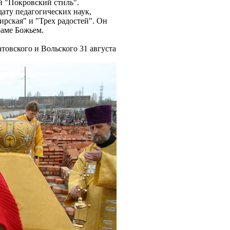
й "Покровский стиль".
ату педагогических наук,
рская" и "Трех радостей". Он
раме Божьем.
овского и Вольского 31 августа