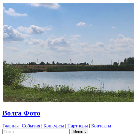
Волга Фото
Главная
|
События
|
Конкурсы
|
Партнеры
|
Контакты