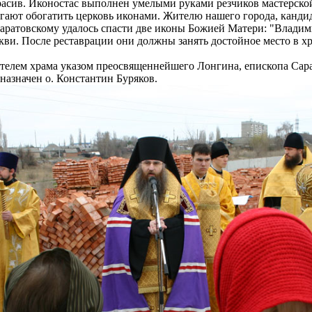
расив. Иконостас выполнен умелыми руками резчиков мастерско
гают обогатить церковь иконами. Жителю нашего города, кандид
аратовскому удалось спасти две иконы Божией Матери: "Владими
кви. После реставрации они должны занять достойное место в х
телем храма указом преосвященнейшего Лонгина, епископа Сарат
 назначен о. Константин Буряков.