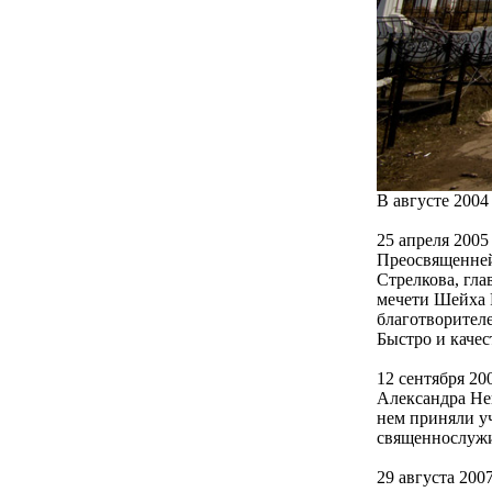
В августе 2004
25 апреля 2005
Преосвященней
Стрелкова, гл
мечети Шейха 
благотворителе
Быстро и качес
12 сентября 20
Александра Не
нем приняли уч
священнослужи
29 августа 20