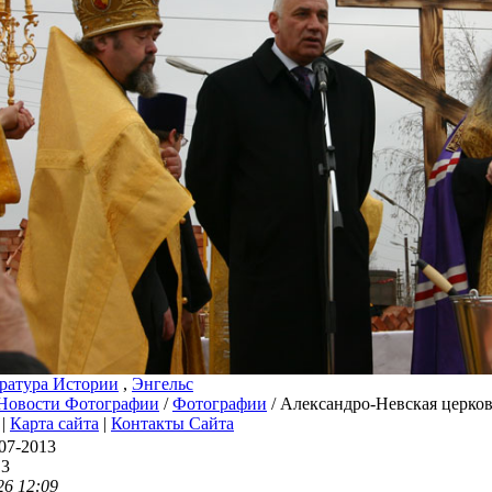
ратура Истории
,
Энгельс
Новости Фотографии
/
Фотографии
/ Александро-Невская церков
|
Карта сайта
|
Контакты Сайта
07-2013
13
26 12:09