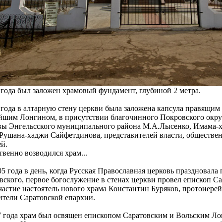
 года был заложен храмовый фундамент, глубиной 2 метра.
 года в алтарную стену церкви была заложена капсула правящим
шим Лонгином, в присутствии благочинного Покровского округ
авы Энгельсского муниципального района М.А.Лысенко, Имама-
Рушана-хаджи Сайфетдинова, представителей власти, обществен
й.
твенно возводился храм...
05 года в день, когда Русская Православная церковь праздновала
вского, первое богослужение в стенах церкви провел епископ С
астие настоятель нового храма Константин Буряков, протоиере
тели Саратовской епархии.
07 года храм был освящен епископом Саратовским и Вольским Ло