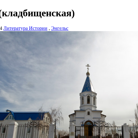
(кладбищенская)
4
Литература Истории
,
Энгельс