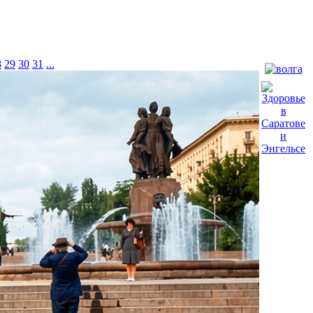
8
29
30
31
...