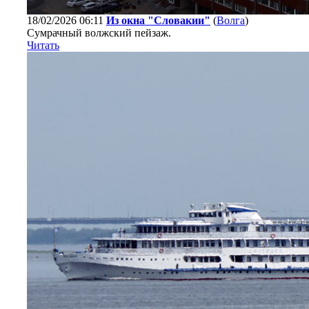
18/02/2026 06:11
Из окна "Словакии"
(
Волга
)
Сумрачный волжский пейзаж.
Читать