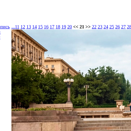
опись
...
11
12
13
14
15
16
17
18
19
20
<< 21 >>
22
23
24
25
26
27
2
и
я