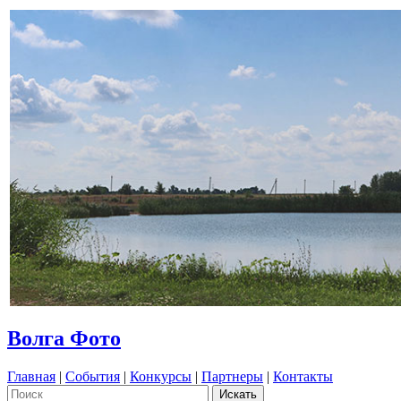
Волга Фото
Главная
|
События
|
Конкурсы
|
Партнеры
|
Контакты