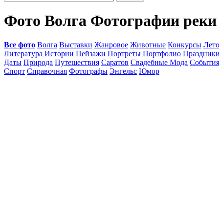
Фото Волга Фотографии реки
Все фото
Волга
Выставки
Жанровое
Животные
Конкурсы
Лет
Литература Истории
Пейзажи
Портреты Портфолио
Праздник
Даты
Природа
Путешествия
Саратов
Свадебные Мода
Событи
Спорт
Справочная
Фотографы
Энгельс
Юмор