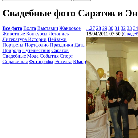
Свадебные фото Саратов и Э
Все фото
Волга
Выставки
Жанровое
...
27
28
29
30
31
32
33
34
Животные
Конкурсы
Летопись
18/04/2011 07:50
(
Сваде
Литература Истории
Пейзажи
Портреты Портфолио
Праздники Даты
Природа
Путешествия
Саратов
Свадебные Мода
События
Спорт
Справочная
Фотографы
Энгельс
Юмор