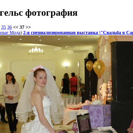
нгельс фотография
35
36
<< 37 >>
бные Мода
)
2-я специализированная выставка \"Свадьба в Сар