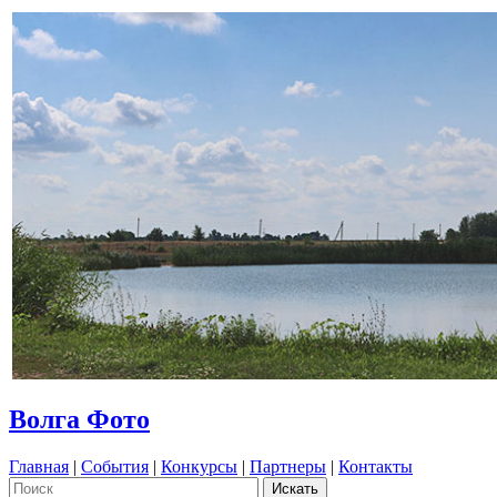
Волга Фото
Главная
|
События
|
Конкурсы
|
Партнеры
|
Контакты