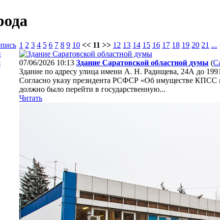
рода
опись
1
2
3
4
5
6
7
8
9
10
<< 11 >>
12
13
14
15
16
17
18
19
20
21
...
и
я
07/06/2026 10:13
Здание Саратовской областной думы
(
С
Здание по адресу улица имени А. Н. Радищева, 24А до 199
Согласно указу президента РСФСР «Об имуществе КПСС 
должно было перейти в государственную...
Читать