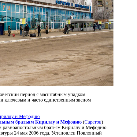
тсоветский период с масштабным упадком
али ключевым и часто единственным звеном
льным братьям Кириллу и Мефодию
(
Саратов
)
уки равноапостольным братьям Кириллу и Мефодию
льтуры 24 мая 2006 года. Установлен Поклонный