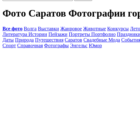
Фото Саратов Фотографии го
Все фото
Волга
Выставки
Жанровое
Животные
Конкурсы
Лет
Литература Истории
Пейзажи
Портреты Портфолио
Праздник
Даты
Природа
Путешествия
Саратов
Свадебные Мода
Событи
Спорт
Справочная
Фотографы
Энгельс
Юмор