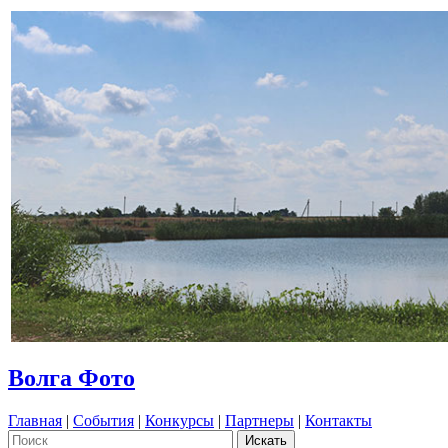
Волга Фото
Главная
|
События
|
Конкурсы
|
Партнеры
|
Контакты