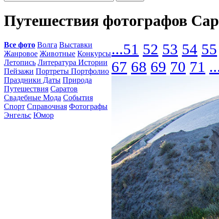
Путешествия фотографов Сар
Все фото
Волга
Выставки
...
51
52
53
54
55
Жанровое
Животные
Конкурсы
Летопись
Литература Истории
67
68
69
70
71
..
Пейзажи
Портреты Портфолио
Праздники Даты
Природа
Путешествия
Саратов
Свадебные Мода
События
Спорт
Справочная
Фотографы
Энгельс
Юмор