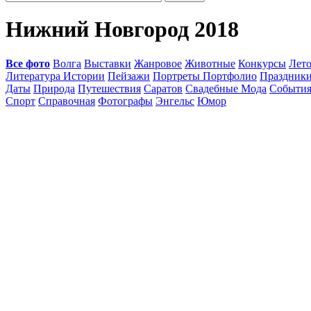
Нижний Новгород 2018
Все фото
Волга
Выставки
Жанровое
Животные
Конкурсы
Лет
Литература Истории
Пейзажи
Портреты Портфолио
Праздник
Даты
Природа
Путешествия
Саратов
Свадебные Мода
Событи
Спорт
Справочная
Фотографы
Энгельс
Юмор