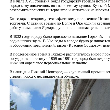
В начале XVII столетия, когда государству грозила потеря
городскому ополчению, возглавляемому купцом Кузьмой
разгромить польских интервентов и изгнать их из Москвы.
Благодаря выгодному географическому положению Нижний
торговли. С давних времён по Волге и Оке ходили караван
работу знаменитая Ярмарка, устанавливающая цены на хле
В 1932 году городу было присвоено название Горький, — 
родившегося здесь. В 30-е годы в городе бурно развивае
и оборонных предприятий, завод «Красное Сормово», зна
В послевоенное время в Горьком располагалось много пр
государства, поэтому с 1959 по 1991 год город был недост
Нижний обрёл своё первоначальное название.
В наши дни Нижний Новгород — крупнейший промышленн
страны, город с нестандартным обликом.