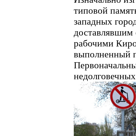
типовой памят
западных город
доставлявшим 
рабочими Киров
выполненный п
Первоначальны
недолговечных 