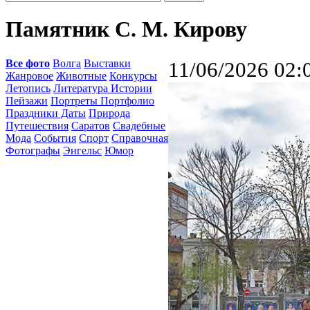
Памятник С. М. Кирову
Все фото
Волга
Выставки
11/06/2026 02:
Жанровое
Животные
Конкурсы
Летопись
Литература Истории
Пейзажи
Портреты Портфолио
Праздники Даты
Природа
Путешествия
Саратов
Свадебные
Мода
События
Спорт
Справочная
Фотографы
Энгельс
Юмор