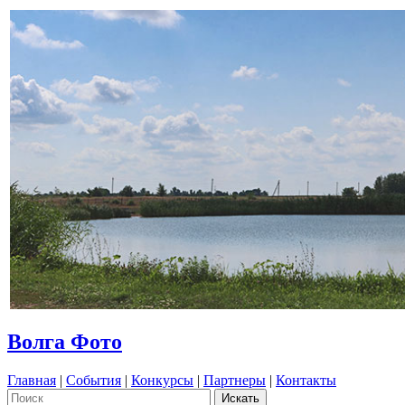
Волга Фото
Главная
|
События
|
Конкурсы
|
Партнеры
|
Контакты